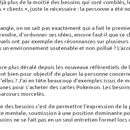
éjà plus de la moitié des besoins qui sont comblés, le 
clients », juste le nécessaire : la personne a été nour
iangle, on ne sait pas exactement qui a fait le premi
ndre, d’ordonner ses idées, encore faut-il que ce c
sexuels ont par exemple des résonnances sur plusieur
 un environnement soutenable et non pollué ? L’accès
core plus décalé depuis les nouveaux référentiels de
t bien pour objectif de placer la personne concernée
s d’elles ? J’ai en tête beaucoup d’exemples issus
Jeunes pour s’acheter des cartes Pokemon. Les besoi
parcours morcelés.
 des besoins c’est de permettre l’expression de la
ence mentale, soumission à une position dominante pour
oins ne se fait pas en un seul entretien formel lors 