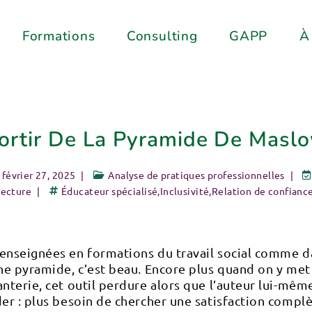
Formations
Consulting
GAPP
À
ortir De La Pyramide De Masl
février 27, 2025
Analyse de pratiques professionnelles
lecture
Éducateur spécialisé
,
Inclusivité
,
Relation de confianc
 enseignées en formations du travail social comme d
ne pyramide, c’est beau. Encore plus quand on y met p
terie, cet outil perdure alors que l’auteur lui-même 
der : plus besoin de chercher une satisfaction compl