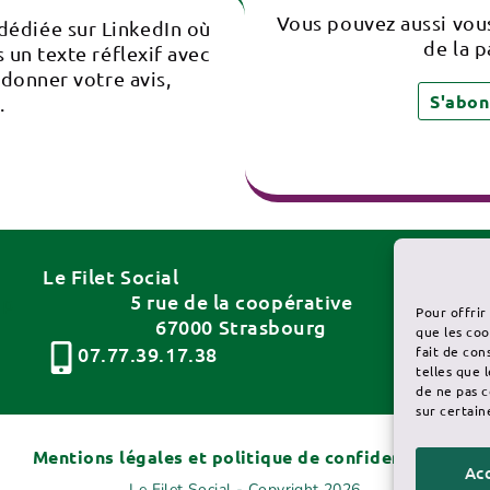
Vous pouvez aussi vous
 dédiée sur LinkedIn où
de la p
 un texte réflexif avec
 donner votre avis,
S'abon
.
Le Filet Social
Ca
5 rue de la coopérative
Pour offrir
Le
67000 Strasbourg
que les coo
07.77.39.17.38
fait de con
telles que 
de ne pas c
sur certain
Mentions légales et politique de confidentialité
Ac
Le Filet Social - Copyright 2026